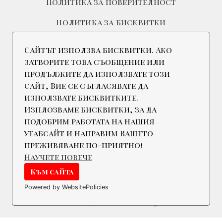
Политика за поверителност
Политика за бисквитки
Сайтът използва бисквитки. Ако
затворите това съобщение или
Свържете се с нас
продължите да използвате този
сайт, Вие се съгласявате да
използвате бисквитките.
Изплозваме бисквитки, за да
подобрим работата на нашия
уеабсайт и направим Вашето
Телефон:
+359 897872929
преживяване по-приятно!
Адрес
Научете повече
Гр. Русе, 7000
ул. Муткурова №36, вх. А-1, ет. 1
Към сайта
Powered by WebsitePolicies
Гр. Варна, 9000
Ул. Тодор Влайков 65